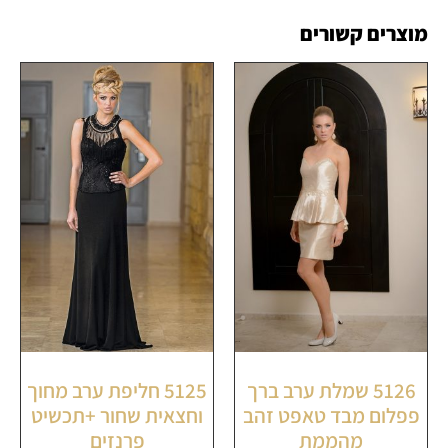
מוצרים קשורים
5126 שמלת ערב ברך
5125 חליפת ערב מחוך
פפלום מבד טאפט זהב
וחצאית שחור +תכשיט
מהממת
פרנזים