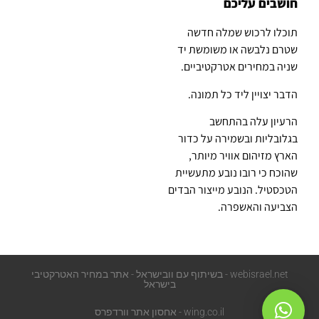
חושבים עליכם
תוכלו לרכוש שמלה חדשה
שטרם נלבשה או משומשת יד
שניה במחירים אטרקטיביים.
הדבר יצויין ליד כל תמונה.
הרעיון עלה בהתחשב
בגלובליות ובשמירה על כדור
הארץ מזיהום אוויר מיותר,
שהוכח כי רובו נובע מתעשיית
הטכסטיל. הנובע מייצור הבדים
הצביעה והאשפרה.
webisrael.net - בשיתוף עם וובישראל - אתר במחיר האטרקטיבי
בישראל
wing.co.il - אחסון אתר וורדפרס