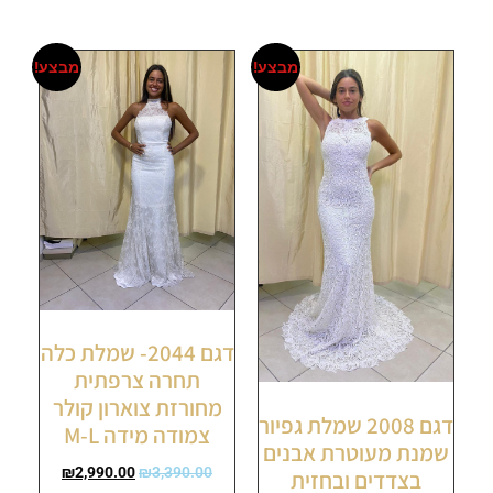
מבצע!
מבצע!
דגם 2044- שמלת כלה
תחרה צרפתית
מחורזת צוארון קולר
דגם 2008 שמלת גפיור
צמודה מידה M-L
שמנת מעוטרת אבנים
₪
2,990.00
₪
3,390.00
בצדדים ובחזית