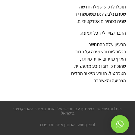
תוכלו לרכוש שמלה חדשה
שטרם נלבשה או משומשת יד
שניה במחירים אטרקטיביים.
הדבר יצויין ליד כל תמונה.
הרעיון עלה בהתחשב
בגלובליות ובשמירה על כדור
הארץ מזיהום אוויר מיותר,
שהוכח כי רובו נובע מתעשיית
הטכסטיל. הנובע מייצור הבדים
הצביעה והאשפרה.
webisrael.net - בשיתוף עם וובישראל - אתר במחיר האטרקטיבי
בישראל
wing.co.il - אחסון אתר וורדפרס