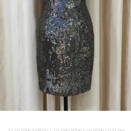
עמוד הבית
/
שמלות ערב
/
שמלות באורך ברך
/ דגם 5108 שמלת ערב בד