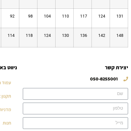
92
98
104
110
117
124
131
114
118
124
130
136
142
148
יצירת קשר
ניווט בא
050-8255001
עמוד ה
תקנון 
מדניות
חנות