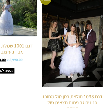
דגם 1001 ש
מבד בעיצוב 
0.00
₪
3,990.00
הוספה לס
דגם 1038 חולצת בטן טול מחורז
פנינים גב פתוח חצאית טול