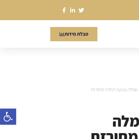
טבלת מידות
 דגם 1110- שמלה צנועה תחרה מחורזת
פתח סרגל
11- שמלה
מחורזת