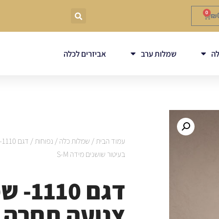
0
₪
ה
שמלות ערב
אביזרים לכלה
עמוד הבית
/
שמלות כלה
/
נפוחות
/
בעיטור שושנים מידה S-M
דגם 10
צנועה תחרה 