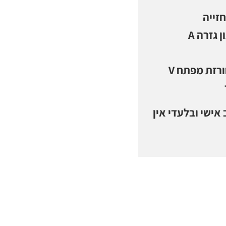
חזייה
צמודה עד הירכיים פלג תחתון גזרה A
מעל הבסיס עיצוב תחרה מחורזת מפתח V
אישי ובלעדי אין