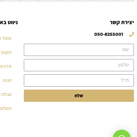
יצירת קשר
ניווט בא
050-8255001
עמוד ה
תקנון 
מדניות
חנות
עגלת ק
שלח
תשלום