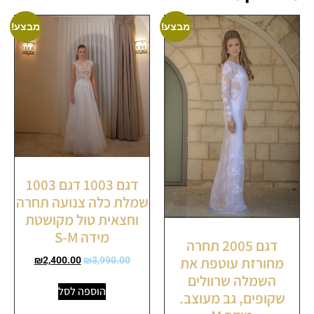
מבצע!
מבצע!
דגם 1003 דגם 1003
שמלת כלה צנועה תחרה
וחצאית טול מקושטת
מידה S-M
דגם 2005 תחרה
מחורזת עוטפת את
₪
2,400.00
₪
3,990.00
השמלה שרוולים
הוספה לסל
שקופים, גב מעוצב.