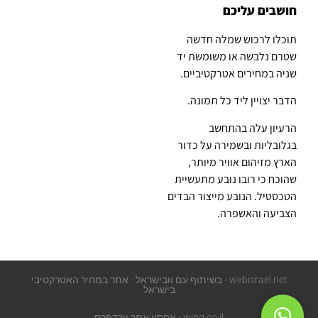
חושבים עליכם
תוכלו לרכוש שמלה חדשה
שטרם נלבשה או משומשת יד
שניה במחירים אטרקטיביים.
הדבר יצויין ליד כל תמונה.
הרעיון עלה בהתחשב
בגלובליות ובשמירה על כדור
הארץ מזיהום אוויר מיותר,
שהוכח כי רובו נובע מתעשיית
הטכסטיל. הנובע מייצור הבדים
הצביעה והאשפרה.
webisrael.net - בשיתוף עם וובישראל - אתר במחיר האטרקטיבי
בישראל
wing.co.il - אחסון אתר וורדפרס