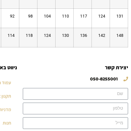
92
98
104
110
117
124
131
114
118
124
130
136
142
148
יצירת קשר
ניווט בא
050-8255001
עמוד ה
תקנון 
מדניות
חנות