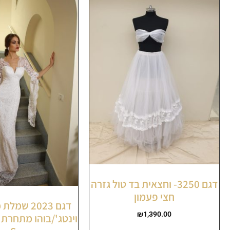
דגם 3250- וחצאית בד טול גזרה
חצי פעמון
דגם 2023 שמ
₪
1,390.00
וינטג'/בוהו מתחרת