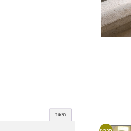
תיאור
מבצע!