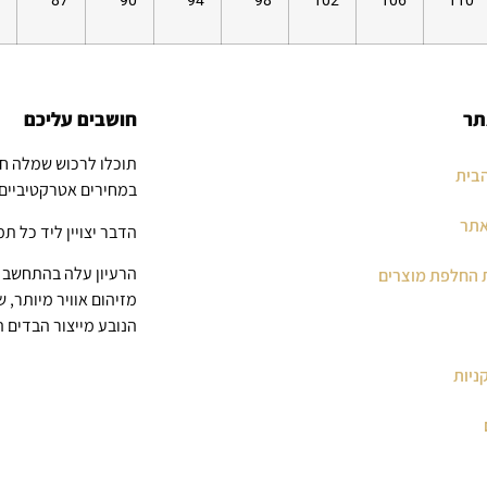
87
90
94
98
102
106
110
תר
חושבים עליכם
תוכלו לרכוש שמלה ח
בית
במחירים אטרקטיביים
אתר
הדבר יצויין ליד כל תמ
הרעיון עלה בהתחשב ב
 החלפת מוצרים
מזיהום אוויר מיותר, 
הנובע מייצור הבדים 
ניות