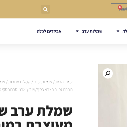
0
₪
ה
שמלות ערב
אביזרים לכלה
עמוד הבית
/
שמלות ערב
/
שמלות ארוכות
/ שמל
תחרת גפיור בצבע כסף/שיבוץ אבני סברובסקי מידה -L-XL דג
שמלת ערב ש
מעוצבת במות