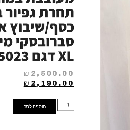
תחרת גפיור 
כסף/שיבוץ אב
XL דגם 5023
₪
2,500.00
₪
2,190.00
הוספה לסל