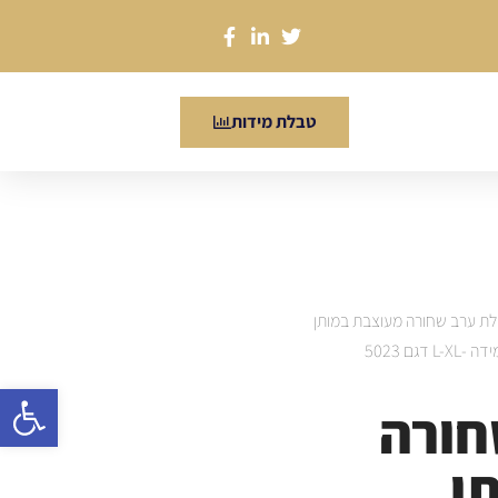
טבלת מידות
ת ערב שחורה מעוצבת במותן
ם 5023
פתח סרגל
חורה
ן