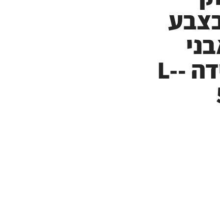
בצבע
ני
סברובסקי מידה -L-