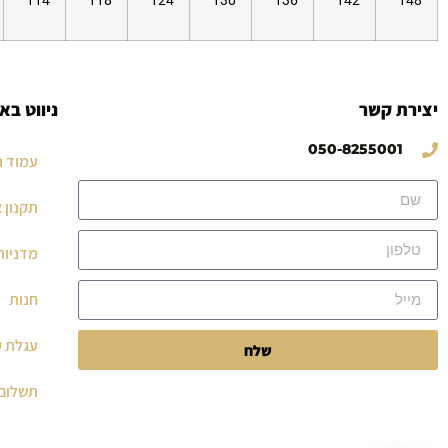
114
118
124
130
136
142
148
יצירת קשר
ניווט בא
050-8255001
עמוד ה
תקנון 
מדניות
חנות
עגלת ק
שלח
תשלום