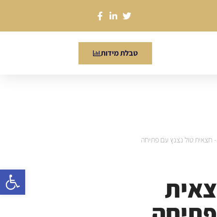
טבלת מידות
/ דגם 3420- חצאית טול נצנץ עם פתיחה
פתח סרגל
34- חצאית
פתיחה