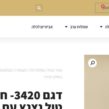
0
₪
ה
שמלות ערב
אביזרים לכלה
עמוד הבית
/
שמלות כלה
/
חצאיות
בשילוב תחרה
דגם 20
טול נצנץ עם 