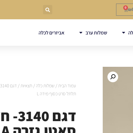
0
₪
ה
שמלות ערב
אביזרים לכלה
עמוד הבית
/
שמלות כלה
/
חצאיות
תלתל סרט כסוף מידה L
דגם 40
ס