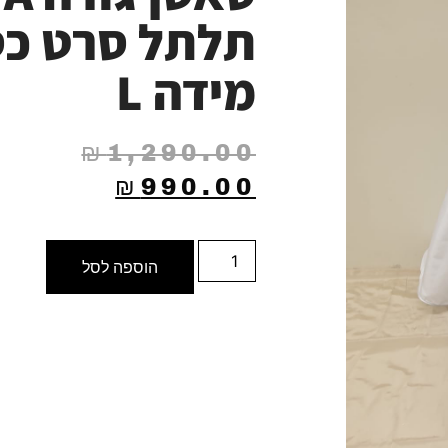
תלתל סרט כס
מידה L
₪
1,290.00
₪
990.00
הוספה לסל