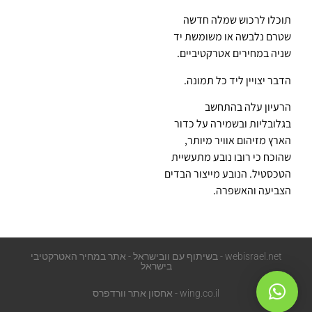
תוכלו לרכוש שמלה חדשה
שטרם נלבשה או משומשת יד
שניה במחירים אטרקטיביים.
הדבר יצויין ליד כל תמונה.
הרעיון עלה בהתחשב
בגלובליות ובשמירה על כדור
הארץ מזיהום אוויר מיותר,
שהוכח כי רובו נובע מתעשיית
הטכסטיל. הנובע מייצור הבדים
הצביעה והאשפרה.
webisrael.net - בשיתוף עם וובישראל - אתר במחיר האטרקטיבי
בישראל
wing.co.il - אחסון אתר וורדפרס