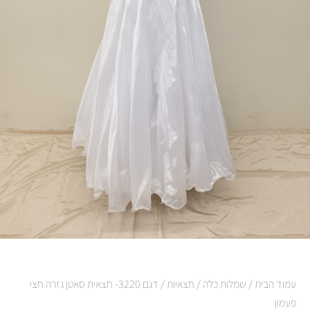
עמוד הבית
/
שמלות כלה
/
חצאיות
/ דגם 3220- חצאית סאטן גזרה חצי
פעמון