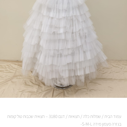
עמוד הבית
/
שמלות כלה
/
חצאיות
/ דגם 3180 – חצאית שכבות טול קומות
בגזרה פעמון מידה S-M-L-