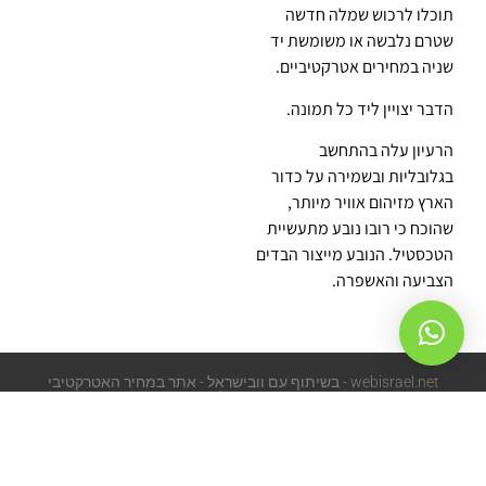
תוכלו לרכוש שמלה חדשה
שטרם נלבשה או משומשת יד
שניה במחירים אטרקטיביים.
הדבר יצויין ליד כל תמונה.
הרעיון עלה בהתחשב
בגלובליות ובשמירה על כדור
הארץ מזיהום אוויר מיותר,
שהוכח כי רובו נובע מתעשיית
הטכסטיל. הנובע מייצור הבדים
הצביעה והאשפרה.
webisrael.net - בשיתוף עם וובישראל - אתר במחיר האטרקטיבי
בישראל
wing.co.il - אחסון אתר וורדפרס