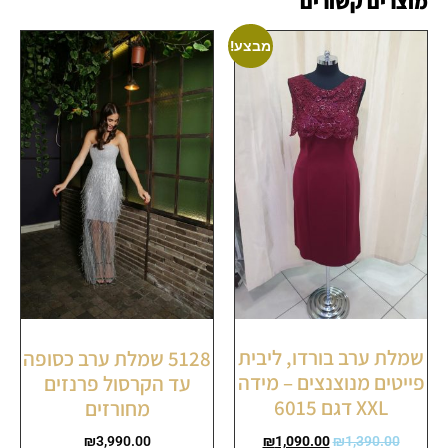
מוצרים קשורים
מבצע!
שמלת ערב בורדו, ליבית
5128 שמלת ערב כסופה
פייטים מנוצנצים – מידה
עד הקרסול פרנזים
XXL דגם 6015
מחורזים
₪
1,090.00
₪
1,390.00
₪
3,990.00