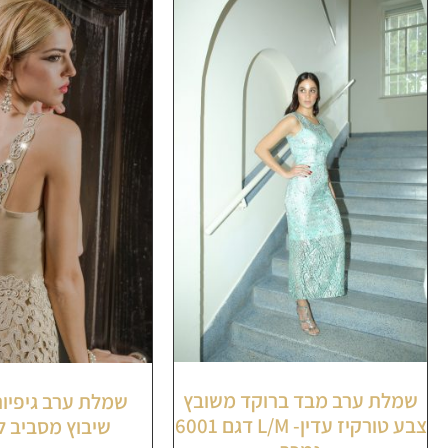
שמלת ערב מבד ברוקד משובץ
שמלת ערב גיפיור
צבע טורקיז עדין- L/M דגם 6001
שיבוץ מסביב 