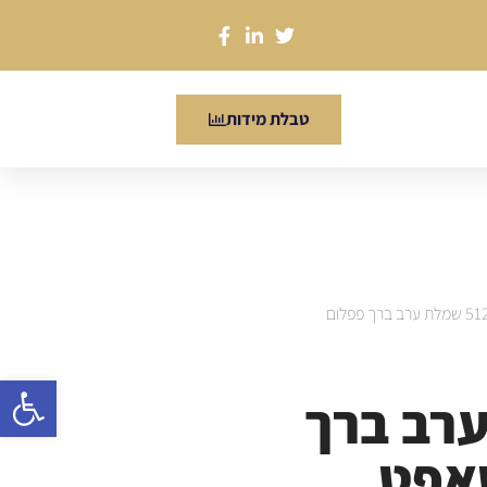
טבלת מידות
/ 5126 שמלת ערב ברך פפלום
פתח סרגל
 ערב ברך
אפט