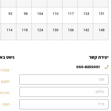
92
98
104
110
117
124
131
114
118
124
130
136
142
148
יצירת קשר
ניווט בא
050-8255001
עמוד ה
תקנון 
מדניות
חנות