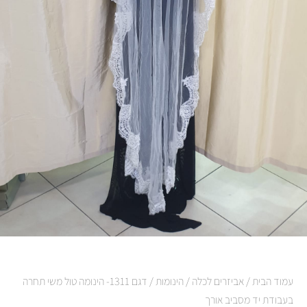
עמוד הבית
/
אביזרים לכלה
/
הינומות
/ דגם 1311- הינומה טול משי תחרה
בעבודת יד מסביב אורך