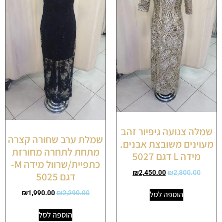
שמלה צנועה גיפיור זהב
שמלת ערב שחורה קצרה
מעוינים משובצת אבנים.
מתחת לתחרה מחורזת
מידה L דגם 5027
כתפיית/שרוול מידה M-
₪
2,450.00
₪
2,800.00
דגם 5025
₪
1,990.00
₪
2,290.00
הוספה לסל
הוספה לסל