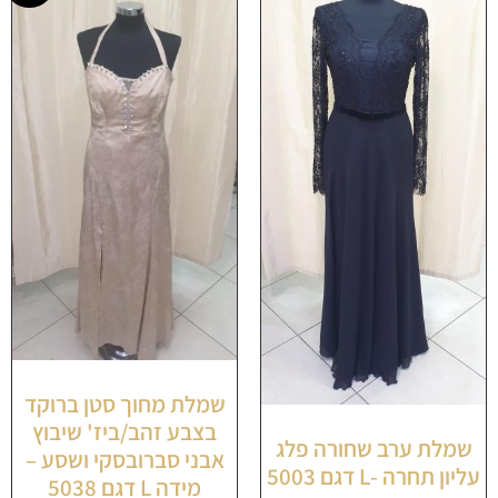
שמלת מחוך סטן ברוקד
בצבע זהב/ביז' שיבוץ
שמלת ערב שחורה פלג
אבני סברובסקי ושסע –
עליון תחרה -L דגם 5003
מידה L דגם 5038