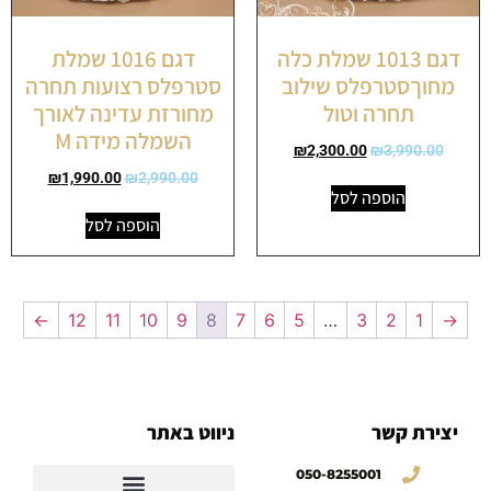
דגם 1013 שמלת כלה
דגם 1016 שמלת
מחוךסטרפלס שילוב
סטרפלס רצועות תחרה
תחרה וטול
מחורזת עדינה לאורך
השמלה מידה M
₪
2,300.00
₪
3,990.00
₪
1,990.00
₪
2,990.00
הוספה לסל
הוספה לסל
←
12
11
10
9
8
7
6
5
…
3
2
1
→
יצירת קשר
ניווט באתר
050-8255001