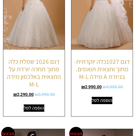
דגם 1027כלה יוקרתית-
דגם 1026 שמלת כלה
מחוך וחצאית תואמים.
מחוך תחרה יורדת על
בגיזרת A מידה M-L
החצאית באלכסון מידה
M-L
₪
2,990.00
₪
3,990.00
₪
2,290.00
₪
3,990.00
הוספה לסל
הוספה לסל
מבצע!
מבצע!