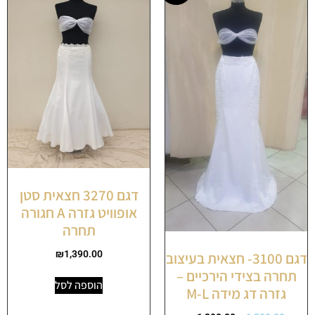
דגם 3270 חצאית סטן
אופוויט גזרה A חגורה
תחרה
₪
1,390.00
דגם 3100- חצאית בעיצוב
תחרה בצידי הירכיים –
הוספה לסל
גזרה דג מידה M-L