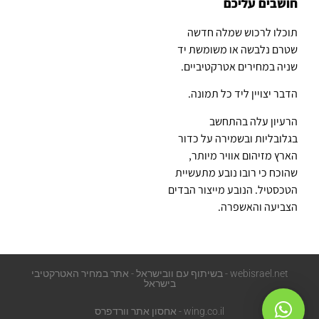
חושבים עליכם
תוכלו לרכוש שמלה חדשה
שטרם נלבשה או משומשת יד
שניה במחירים אטרקטיביים.
הדבר יצויין ליד כל תמונה.
הרעיון עלה בהתחשב
בגלובליות ובשמירה על כדור
הארץ מזיהום אוויר מיותר,
שהוכח כי רובו נובע מתעשיית
הטכסטיל. הנובע מייצור הבדים
הצביעה והאשפרה.
webisrael.net - בשיתוף עם וובישראל - אתר במחיר האטרקטיבי
בישראל
wing.co.il - אחסון אתר וורדפרס